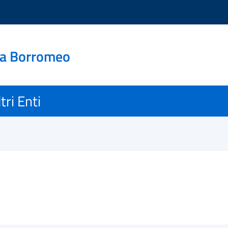
ra Borromeo
tri Enti