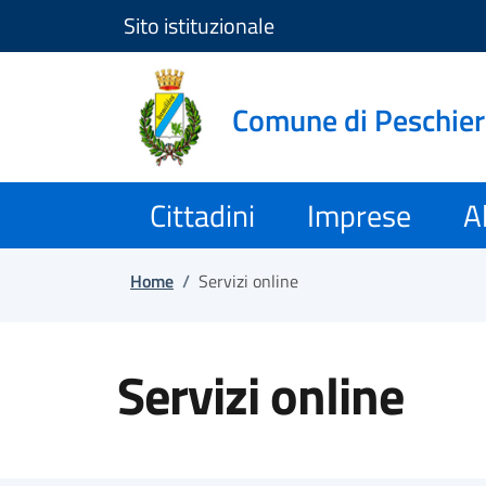
Sito istituzionale
Salta e vai al contenuto
Salta e vai al footer
Comune di Peschie
Cittadini
Imprese
Al
Home
/
Servizi online
Servizi online