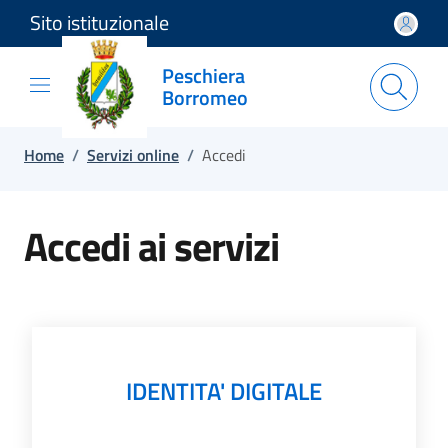
Sito istituzionale
Salta e vai al contenuto
Salta e vai al footer
Peschiera
Borromeo
Home
/
Servizi online
/
Accedi
Accedi ai servizi
IDENTITA' DIGITALE