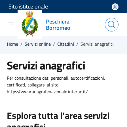
Sito istituzionale
Salta e vai al contenuto
Salta e vai al footer
Peschiera
Borromeo
Home
/
Servizi online
/
Cittadini
/
Servizi anagrafici
Servizi anagrafici
Per consultazione dati personali, autocertificazioni,
certificati, collegarsi al sito
https://www.anagrafenazionale.interno.it/
Esplora tutta l'area servizi
anagrafici