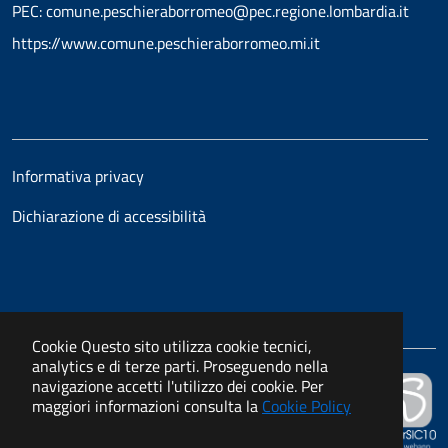
PEC: comune.peschieraborromeo@pec.regione.lombardia.it
https://www.comune.peschieraborromeo.mi.it
Informativa privacy
Dichiarazione di accessibilità
Cookie
Questo sito utilizza cookie tecnici,
analytics e di terze parti. Proseguendo nella
navigazione accetti l'utilizzo dei cookie. Per
Powered by
maggiori informazioni consulta la
Cookie Policy
APKAPPA s.r.l.