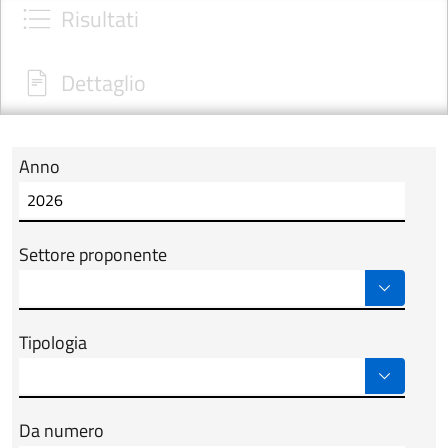
Risultati
Dettaglio
Anno
Modulo tab_ricerca_form
Settore proponente
Tipologia
Da numero