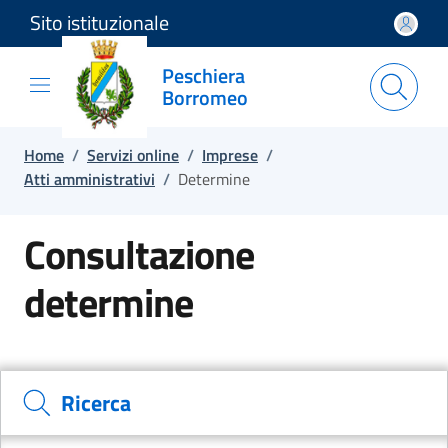
Sito istituzionale
Salta e vai al contenuto
Salta e vai al footer
Peschiera
Borromeo
Home
/
Servizi online
/
Imprese
/
Atti amministrativi
/
Determine
Consultazione
determine
Cerca il documento e consulta il dettaglio
Ricerca