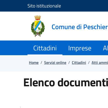
Sito istituzionale
Salta e vai al contenuto
Salta e vai al footer
Comune di Peschie
Cittadini
Imprese
Al
Home
/
Servizi online
/
Cittadini
/
Atti ammi
Elenco documenti 