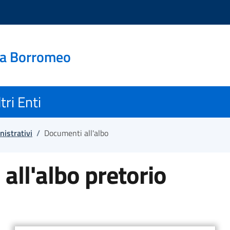
ra Borromeo
tri Enti
nistrativi
/
Documenti all'albo
all'albo pretorio