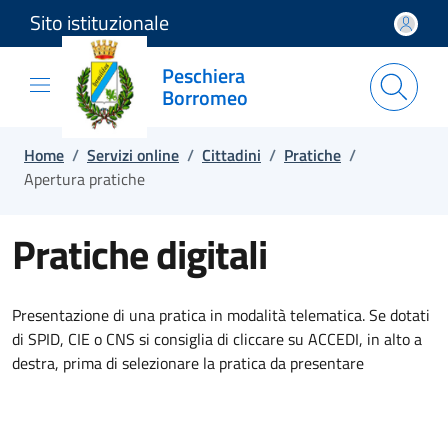
Sito istituzionale
Salta e vai al contenuto
Salta e vai al footer
Peschiera
Borromeo
Home
/
Servizi online
/
Cittadini
/
Pratiche
/
Apertura pratiche
Pratiche digitali
Presentazione di una pratica in modalità telematica. Se dotati
di SPID, CIE o CNS si consiglia di cliccare su ACCEDI, in alto a
destra, prima di selezionare la pratica da presentare